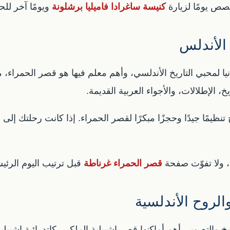
صص يومًا لزيارة
كنيسة ساغرادا فاميليا برشلونة
ويومًا آخر للحد
الأندلس
ا لمحبي التاريخ الأندلسي، وأهم معلم فيها هو قصر الحمراء، 
، الإطلالات، والأجواء العربية القديمة.
تاج تنظيمًا جيدًا وحجزًا مبكرًا لقصر الحمراء. إذا كانت رحلتك 
، ولا تفوّت صفحة
قصر الحمراء غرناطة
قبل ترتيب اليوم الرئي
الروح الأندلسية
 والتصوير. أهم أماكنها قصر إشبيلية الملكي، كاتدرائية إشبيلية،