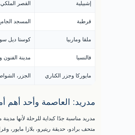
إشبيلية
القصر الملكي، 
قرطبة
المسجد الجامع،
ملقا وماربيا
كوستا ديل سول
فالنسيا
مدينة الفنون و
مايوركا وجزر الكناري
الجزر، الشواط
مدريد: العاصمة وأحد أهم أم
مدريد مناسبة جدًا كبداية للرحلة لأنها مدي
متحف برادو، حديقة ريتيرو، بلازا مايور، وغرا