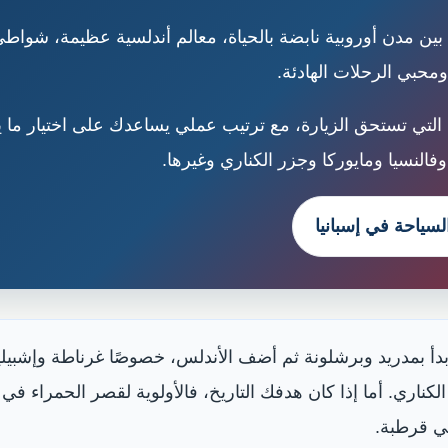
 بين مدن أوروبية نابضة بالحياة، معالم أندلسية عظيمة، شواط
محبي الرحلات الهادئة.
 التي تستحق الزيارة، مع ترتيب عملي يساعدك على اختيار ما 
فالنسيا ومايوركا وجزر الكناري وغيرها.
لسياحة في إسبانيا
بدأ بمدريد وبرشلونة ثم أضف الأندلس، خصوصًا غرناطة وإشبيلية
الكناري. أما إذا كان هدفك التاريخ، فالأولوية لقصر الحمراء في
ي قرطبة.