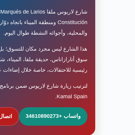
Constitución ومنطقة الميناء با
والمحلية، وأجوائه النشطة طوال اليوم.
هذا الشارع ليس مجرد مكان للتسوق؛ بل 
سوق أتارازاناس، حديقة ملقا، الميناء،
رئيسية للاحتفالات، خاصة خلال إضاءات ع
لترتيب زيارة شارع لاريوس ضمن برنامج مل
Kamal Spain.
واتساب +34610890273
اتصال +90273