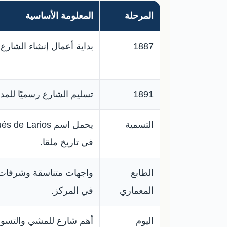
المرحلة
المعلومة الأساسية
1887
بداية أعمال إنشاء الشارع
1891
تسليم الشارع رسميًا للم
التسمية
في تاريخ ملقا.
الطابع
واجهات متناسقة وشرفات 
المعماري
في المركز.
اليوم
أهم شارع للمشي والتسوق 