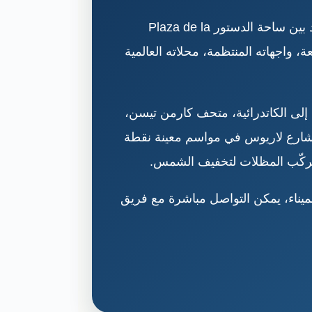
شارع لاريوس ملقا Calle Marqués de Larios هو أشهر شارع للمشي والتسوق في قلب المدينة، ويمتد بين ساحة الدستور Plaza de la
واسعة، واجهاته المنتظمة، محلاته العالمية
إلى الكاتدرائية، متحف كارمن تيسن،
ح شارع لاريوس في مواسم معينة نقطة
 تُركّب المظلات لتخفيف الشمس.
لميناء، يمكن التواصل مباشرة مع فريق