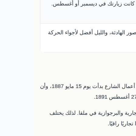
ا كانت زيارتك في ديسمبر أو أغسطس.
صور الهادئة، والليل أفضل لأجواء الحركة
يرتبط شارع لاريوس بتاريخ توسع ملقا التجاري في القرن التاسع عشر. تشير مصادر سياحية رسمية إلى أن أعمال الشارع بدأت يوم 15 مايو 1887، وأن
جارية والبرجوازية في ملقا. لذلك يختلف
ريًا راقيًا.