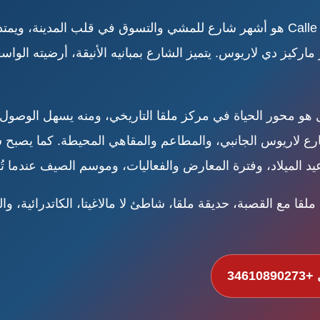
تجاه دوّار ماركيز دي لاريوس. يتميز الشارع بمبانيه الأنيقة، أرضيته ال
هو محور الحياة في مركز ملقا التاريخي، ومنه يسهل الوصول 
 شارع لاريوس الجانبي، والمطاعم والمقاهي المحيطة. كما يصب
يد الميلاد، وفترة المعارض والفعاليات، وموسم الصيف عندما
قا مع القصبة، حديقة ملقا، شاطئ لا مالاغيتا، الكاتدرائية، وا
346108