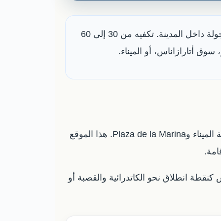
شارع لاريوس هو أفضل شارع للمشي والتسوق في مركز ملقا، ومناسب كبداية أو نهاية لأي جولة داخل المدينة. تكفيه من 30 إلى 60
سوق أتارازاناس، أو الميناء.
يقع شارع لاريوس في المركز التاريخي لمدينة ملقا، ويبدأ من ساحة الدستور تقريبًا، ثم يمتد في اتجاه منطقة الميناء وPlaza de la Marina. هذا الموقع
امة.
نقطة انطلاق نحو الكاتدرائية والقصبة أو