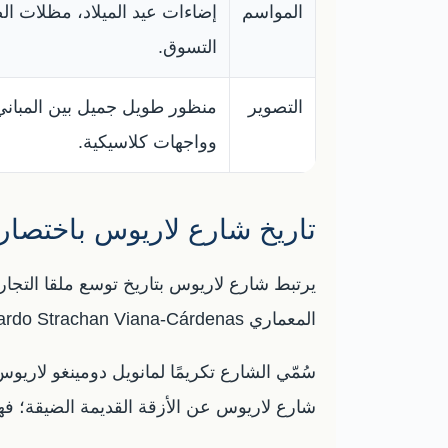
المواسم
إضاءات عيد الميلاد، مظلات ا
التسوق.
التصوير
منظور طويل جميل بين المباني،
وواجهات كلاسيكية.
تاريخ شارع لاريوس باختصار
المعماري Eduardo Strachan Viana-Cárdenas تابع العمل مباشرة، وأن الشارع سُلّم إلى بلدية ملقا في 27 أغسطس 1891.
سُمّي الشارع تكريمًا لمانويل دومينغو لاريو
شارع لاريوس عن الأزقة القديمة الضيقة؛ فهو 