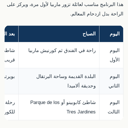
هذا البرنامج مناسب لعائلة تزور ماربيا لأول مرة، ويركز على
الراحة بدل ازدحام المعالم.
اليوم
الصباح
بعد الع
اليوم
راحة في الفندق ثم كورنيش ماربيا
شاطئ في
الأول
قريب
اليوم
البلدة القديمة وساحة البرتقال
بويرتو 
الثاني
وحديقة ألاميدا
اليوم
شاطئ كابوبينو أو Parque de los
رحلة قري
الثالث
Tres Jardines
للكورني