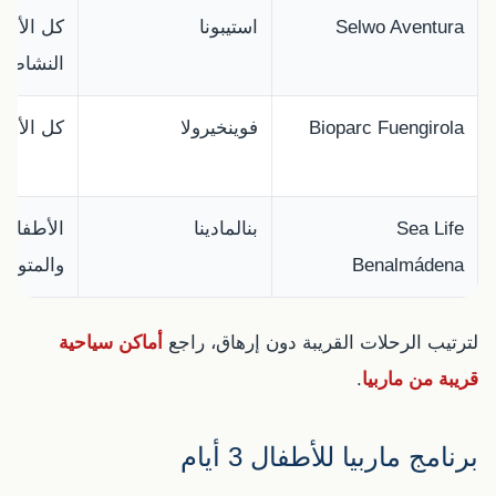
Selwo Aventura
استيبونا
كل الأع
النشاط
Bioparc Fuengirola
فوينخيرولا
كل الأعم
Sea Life
بنالمادينا
الأطفال 
Benalmádena
والمتوس
لترتيب الرحلات القريبة دون إرهاق، راجع
أماكن سياحية
قريبة من ماربيا
.
برنامج ماربيا للأطفال 3 أيام