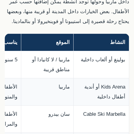
داخل ماربيا وحولها توجد أنشطة يمكن إضافتها حسب عمر
الأطفال. بعض الخيارات داخل المدينة أو قريبة منها، وبعضها
يحتاج رحلة قصيرة إلى استيبونا أو فوينخيرولا أو بنالمادينا.
النشاط
الموقع
يناسب أ
بولينغ أو ألعاب داخلية
ماربيا / لا كانيادا أو
5 سنوات فما فوق
مناطق قريبة
Kids Arena أو أندية
ماربيا
الأطفال 
أطفال داخلية
والمتوس
Cable Ski Marbella
سان بيدرو
الأطفال ا
والمراهق