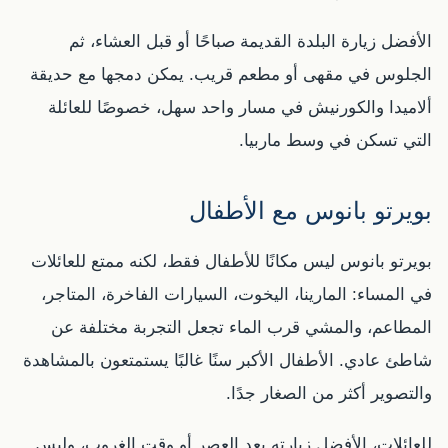
الأفضل زيارة البلدة القديمة صباحًا أو قبل العشاء، ثم
الجلوس في مقهى أو مطعم قريب. يمكن دمجها مع حديقة
ألاميدا والكورنيش في مسار واحد سهل، خصوصًا للعائلة
التي تسكن في وسط ماربيا.
بويرتو بانوس مع الأطفال
بويرتو بانوس ليس مكانًا للأطفال فقط، لكنه ممتع للعائلات
في المساء: المارينا، اليخوت، السيارات الفاخرة، المتاجر،
المطاعم، والمشي قرب الماء تجعل التجربة مختلفة عن
شاطئ عادي. الأطفال الأكبر سنًا غالبًا يستمتعون بالمشاهدة
والتصوير أكثر من الصغار جدًا.
للعائلات، الأفضل زيارته بعد العصر أو وقت الغروب، وليس