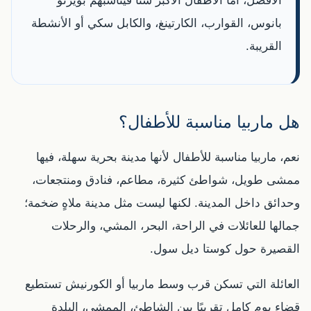
الأفضل، أما الأطفال الأكبر سنًا فيناسبهم بويرتو
بانوس، القوارب، الكارتينغ، والكابل سكي أو الأنشطة
القريبة.
هل ماربيا مناسبة للأطفال؟
نعم، ماربيا مناسبة للأطفال لأنها مدينة بحرية سهلة، فيها
ممشى طويل، شواطئ كثيرة، مطاعم، فنادق ومنتجعات،
وحدائق داخل المدينة. لكنها ليست مثل مدينة ملاهٍ ضخمة؛
جمالها للعائلات في الراحة، البحر، المشي، والرحلات
القصيرة حول كوستا ديل سول.
العائلة التي تسكن قرب وسط ماربيا أو الكورنيش تستطيع
قضاء يوم كامل تقريبًا بين الشاطئ، الممشى، البلدة