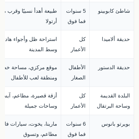
شاطئ كابوبينو
5 سنوات
طبيعة أهدأ نسبيًا وقرب من 
فما فوق
أرتولا
حديقة ألاميدا
كل
استراحة ظل وأجواء هادئة
الأعمار
وسط المدينة
حديقة الدستور
الأطفال
موقع مركزي، مساحة خضرا
الصغار
ومنطقة لعب للأطفال
البلدة القديمة
كل
أزقة قصيرة، مطاعم، آيس 
وساحة البرتقال
الأعمار
وساحات جميلة
بويرتو بانوس
6 سنوات
مارينا، يخوت، سيارات فاخر
فما فوق
مطاعم، وتسوق