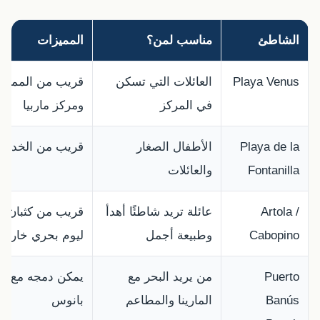
الشاطئ
مناسب لمن؟
المميزات
Playa Venus
العائلات التي تسكن
قريب من الممشى
في المركز
ومركز ماربيا
Playa de la
الأطفال الصغار
قريب من الخدما
Fontanilla
والعائلات
Artola /
عائلة تريد شاطئًا أهدأ
قريب من كثبان أ
Cabopino
وطبيعة أجمل
ليوم بحري خارج 
Puerto
من يريد البحر مع
يمكن دمجه مع ال
Banús
المارينا والمطاعم
بانوس