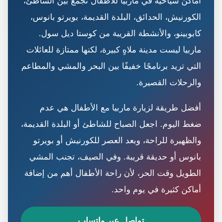
أماكن سياحية في ماربيا للأطفال تجمع بين الشاطئ،
الكورنيش، الحدائق، البلدة القديمة، بويرتو بانوس،
كابوبينو، والأنشطة القريبة من كوستا ديل سول.
ماربيا ليست مدينة ملاهٍ كبيرة، لكنها ممتازة للعائلات
التي تريد برنامجًا خفيفًا بين البحر والمشي والمطاعم
والرحلات القصيرة.
أفضل طريقة لزيارة ماربيا مع الأطفال هي عدم
ضغط اليوم. اجعل الصباح للشاطئ أو البلدة القديمة،
والظهيرة للراحة، وبعد العصر للكورنيش أو بويرتو
بانوس أو حديقة قريبة. وفي الصيف، تجنب المشي
الطويل وقت الحر، لأن راحة الأطفال أهم من إضافة
أماكن كثيرة في يوم واحد.
تواصل عبر واتساب