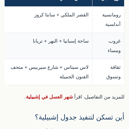
رومانسية
القصر الملكي + سانتا كروز
ق
أندلسية
ت
غروب
ساحة إسبانيا + النهر + تريانا
م
ومساء
م
ثقافة
لاس سيتاس + شارع سيربيس + متحف
ا
وتسوق
الفنون الجميلة
ق
للمزيد من التفاصيل، اقرأ
شهر العسل في إشبيلية
.
أين تسكن لتنفيذ جدول إشبيلية؟