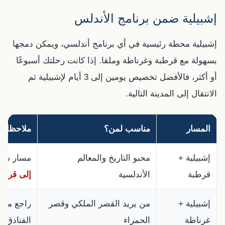
إشبيلية ضمن برنامج الأندلس
إشبيلية محطة رئيسية في أي برنامج أندلسي، ويمكن دمجها
بسهولة مع قرطبة وغرناطة وملقا. إذا كانت رحلتك أسبوعًا
أو أكثر، فالأفضل تخصيص يومين إلى 3 أيام لإشبيلية ثم
الانتقال إلى المدينة التالية.
المسار
مناسب لمن؟
ملاحظات
إشبيلية +
محبو التاريخ والمعالم
مسار سهل
قرطبة
الأندلسية
إلى قرطب
إشبيلية +
من يريد القصر الملكي وقصر
راجع مس
غرناطة
الحمراء
الفنادق.