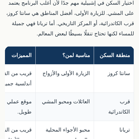
اختيار السكن في إشبيلية مهم جدًا لأن أغلب البرنامج يعتمد
على المشي. للزيارة الأولى، أفضل المناطق هي سانتا كروز،
قرب الكاتدرائية، أو المركز التاريخي. أما تريانا فهي جميلة
للمساء لكنها تحتاج تنقلًا بسيطًا لبعض المعالم.
منطقة السكن
مناسبة لمن؟
المميزات
سانتا كروز
الزيارة الأولى والأزواج
قريب من القصر و
أندلسية جميلة.
قرب
العائلات ومحبو المشي
موقع عملي جدًا
الكاتدرائية
طويل.
تريانا
محبو الأجواء المحلية
قريب من النهر