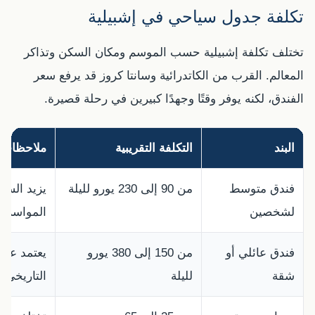
تكلفة جدول سياحي في إشبيلية
تختلف تكلفة إشبيلية حسب الموسم ومكان السكن وتذاكر
المعالم. القرب من الكاتدرائية وسانتا كروز قد يرفع سعر
الفندق، لكنه يوفر وقتًا وجهدًا كبيرين في رحلة قصيرة.
البند
التكلفة التقريبية
ملاحظات
فندق متوسط
من 90 إلى 230 يورو لليلة
يزيد السع
لشخصين
المواسم.
فندق عائلي أو
من 150 إلى 380 يورو
يعتمد على
شقة
لليلة
التاريخي.