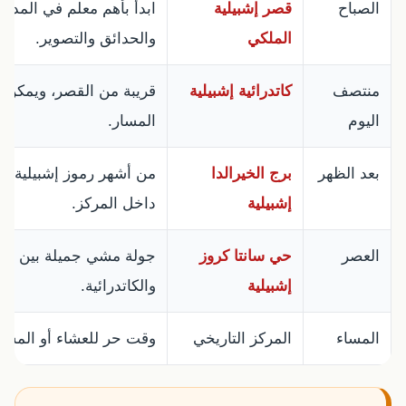
الصباح
قصر إشبيلية
ابدأ بأهم معلم في المدينة
الملكي
والحدائق والتصوير.
منتصف
كاتدرائية إشبيلية
قريبة من القصر، ويمكن ز
اليوم
المسار.
بعد الظهر
برج الخيرالدا
من أشهر رموز إشبيلية، و
إشبيلية
داخل المركز.
العصر
حي سانتا كروز
جولة مشي جميلة بين الأز
إشبيلية
والكاتدرائية.
المساء
المركز التاريخي
وقت حر للعشاء أو المشي 