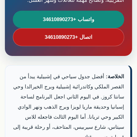
التقريبية، ونصائح مهمة للعائلات وشهر العسل.
واتساب +34610890273
اتصال +34610890273
الخلاصة:
أفضل جدول سياحي في إشبيلية يبدأ من
القصر الملكي وكاتدرائية إشبيلية وبرج الخيرالدا وحي
سانتا كروز. في اليوم الثاني اجعل البرنامج لساحة
إسبانيا وحديقة ماريا لويزا وبرج الذهب ونهر الوادي
الكبير وحي تريانا. أما اليوم الثالث فاجعله للاس
سيتاس، شارع سيربيس، المتاحف، أو رحلة قريبة إلى