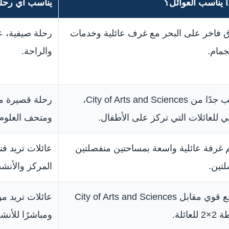
ا يناسب العوائل؟
يناسب أي رحل
 فاخر على البحر مع غرف عائلية وخدمات
رحلة صيفية، عا
مام.
والراحة.
قريب جدًا من City of Arts and Sciences،
 للعائلات التي تركز على الأطفال.
ومتحف العلوم.
غرفة عائلية واسعة بمساحتين منفصلتين
عائلات تريد فندق
تين.
المركز والأنش
موقع قوي مقابل City of Arts and Sciences
عائلات تريد موق
للعائلة.
ومباشرًا للأنش