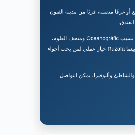
أو غرفًا متصلة، قربًا من مدينة الفنون
لفندق.
فالنسيا مدينة مريحة للعائلات، لكن مناطق السكن تختلف: منطقة مدينة الفنون والعلوم ممتازة للأطفال بسبب Oceanogràfic ومتحف العلوم،
ومنطقة الشاطئ مناسبة للصيف، ووسط المدينة مناسب لمن يريد الأسواق والمطاعم والبلدة القديمة، بينما Ruzafa خيار عملي لمن يحب أجواء
 مع تنقلات وجولات إلى Oceanogràfic وBioparc وحديقة توريا والشاطئ وألبوفيرا، يمكن التواصل