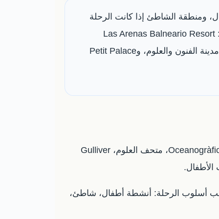
ال، ومنطقة الشاطئ إذا كانت الرحلة
صيفية، ووسط المدينة إذا كانت أول زيارة وتريد المطاعم والمعالم قريبة. من الفنادق المناسبة للعائلات: Las Arenas Balneario Resort
للشاطئ، Rooms Ciencias وNH Valencia Las Artes وILUNION Aqua 4 وBarceló Valencia قرب مدينة الفنون والعلوم، وPetit Palace
لا تختار الفندق في فالنسيا من السعر فقط. احسب المسافة إلى الأنشطة التي ستزورها مع الأطفال، مثل Oceanogràfic، متحف العلوم، Gulliver
سب أسلوب الرحلة: أنشطة أطفال، شاطئ،