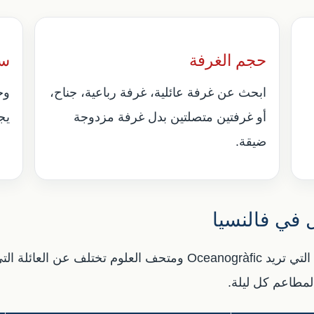
حجم الغرفة
سه
ابحث عن غرفة عائلية، غرفة رباعية، جناح،
وج
أو غرفتين متصلتين بدل غرفة مزدوجة
يج
ضيقة.
 في فالنسيا
تحديد المنطقة هو نصف نجاح الحجز. العائلة التي تريد Oceanogràfic 
المطاعم كل ليلة.