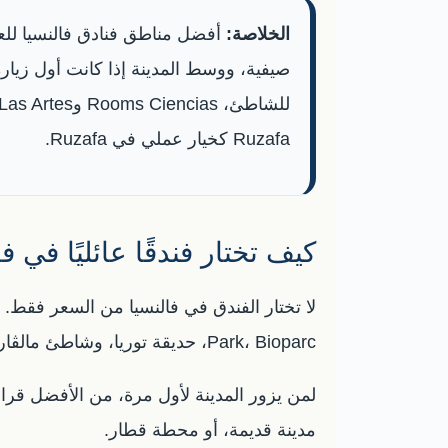
الخلاصة:
أفضل مناطق فنادق فالنسيا للعو
Ruzafa كخيار عملي في Ruzafa.
كيف تختار فندقًا عائليًا في ف
Park، Bioparc، حديقة توريا، وشاطئ مالڤاروسا. فندق أرخص لكنه بعيد قد يزيد عليك تكلفة التاكسي وتعب الأطفال.
لمن يزور المدينة لأول مرة، من الأفضل قرا
مدينة قديمة، أو محطة قطار.