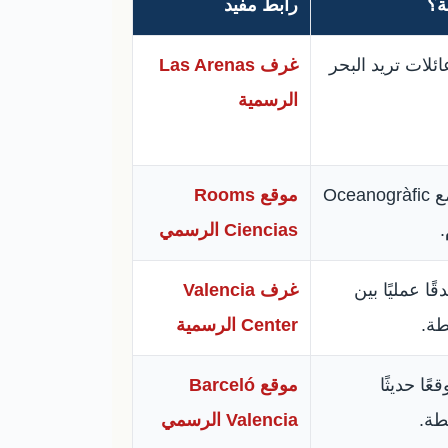
ة؟
رابط مفيد
ئلات تريد البحر
غرف Las Arenas
الرسمية
رحلة قصيرة مع Oceanogràfic
موقع Rooms
Ciencias الرسمي
ًا عمليًا بين
غرف Valencia
طة.
Center الرسمية
عًا حديثًا
موقع Barceló
طة.
Valencia الرسمي