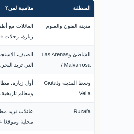
المنطقة
مناسبة لمن؟
مدينة الفنون والعلوم
العائلات مع أطف
زيارة، رحلات ق
الشاطئ وLas Arenas
الصيف، الاستجما
/ Malvarrosa
التي تريد البحر.
وسط المدينة وCiutat
أول زيارة، مطا
Vella
ومعالم تاريخية.
Ruzafa
عائلات تريد مط
محلية وموقعًا عم