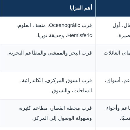
أهم المزايا
ال، أول
قرب Oceanogràfic، متحف العلوم،
صيرة.
Hemisfèric، وحديقة توريا.
م، العائلات
قرب البحر والممشى والمطاعم البحرية.
عم، أسواق،
قرب السوق المركزي، الكاتدرائية،
الساحات، والتسوق.
اعم وأجواء
قرب محطة القطار، مطاعم كثيرة،
ليًا.
وسهولة الوصول إلى المركز.