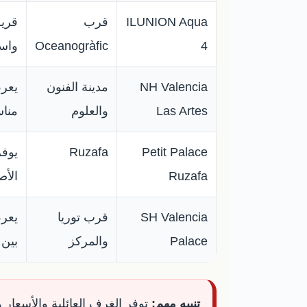
ILUNION Aqua
قرب
قريب
4
Oceanogràfic
واسع
NH Valencia
مدينة الفنون
يعرض
Las Artes
والعلوم
مناس
Petit Palace
Ruzafa
يوفر
Ruzafa
الأص
SH Valencia
قرب توريا
Palace
والمركز
بين 
تنبيه مهم:
توفر الغرف العائلية والأسعار