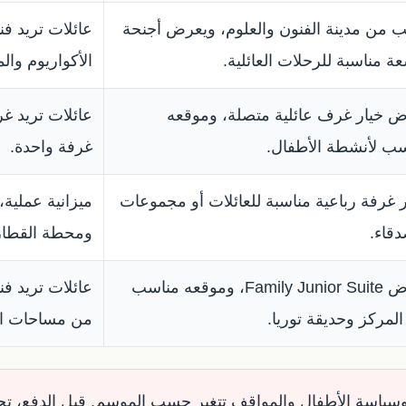
 من مدينة الفنون والعلوم، ويعرض أجنحة
عائلات تريد فند
ة مناسبة للرحلات العائلية.
الأكواريوم وال
 خيار غرف عائلية متصلة، وموقعه
عائلات تريد غر
ب لأنشطة الأطفال.
غرفة واحدة.
 غرفة رباعية مناسبة للعائلات أو مجموعات
ميزانية عملية
دقاء.
ومحطة القطار
يعرض Family Junior Suite، وموقعه مناسب
عائلات تريد فندق
المركز وحديقة توريا.
من مساحات ا
 وسياسة الأطفال والمواقف تتغير حسب الموسم. قبل الدفع، تح