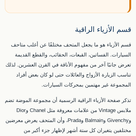
قسم الأزياء الراقية
قسم الأزياء هو ما يجعل المتحف مختلفًا عن أغلب متاحف
السيارات. الفساتين، القبعات، الحقائب، والقطع القديمة
تعرض جانبًا آخر من مفهوم الأناقة في القرن العشرين. لذلك
تناسب الزيارة الأزواج والعائلات حتى لو كان بعض أفراد
المجموعة غير مهتمين بمحركات السيارات.
تذكر صفحة الأزياء الراقية الرسمية أن مجموعة الموضة تضم
ملابس Vintage من علامات معروفة مثل Chanel وDior
وGivenchy وBalmain وPrada، وأن المتحف يعرض معرضين
مختلفين يتغيران كل ستة أشهر لإظهار جزء أكبر من