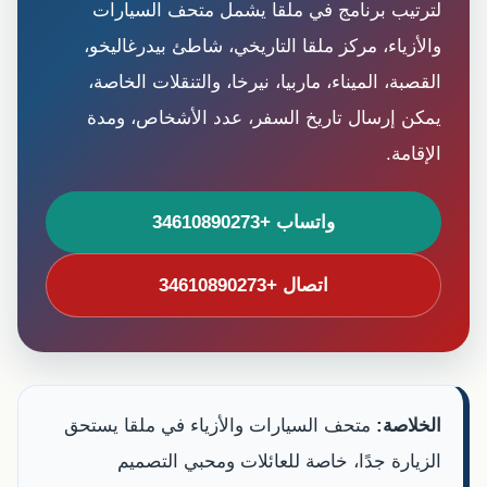
لترتيب برنامج في ملقا يشمل متحف السيارات
والأزياء، مركز ملقا التاريخي، شاطئ بيدرغاليخو،
القصبة، الميناء، ماربيا، نيرخا، والتنقلات الخاصة،
يمكن إرسال تاريخ السفر، عدد الأشخاص، ومدة
الإقامة.
واتساب +34610890273
اتصال +34610890273
الخلاصة:
متحف السيارات والأزياء في ملقا يستحق
الزيارة جدًا، خاصة للعائلات ومحبي التصميم