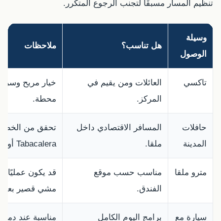
تنظيم المسار مسبقًا لتجنب الرجوع المتكرر.
وسيلة
هل تناسب؟
ملاحظات
الوصول
تاكسي
العائلات ومن يقيم في
خيار مريح وسريع
المركز.
محطة.
حافلات
المسافر الاقتصادي داخل
تحقق من الخط ا
المدينة
ملقا.
Tabacalera أو المحيط القريب.
مترو ملقا
مناسب حسب موقع
قد يكون عمليًا إ
الفندق.
مشي قصير بعد ال
سيارة مع
برامج اليوم الكامل
مناسبة عند دمج 