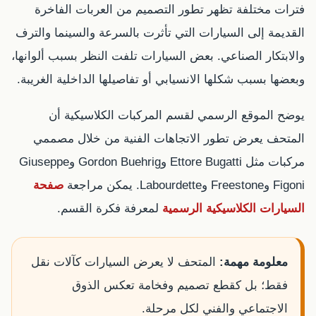
فترات مختلفة تظهر تطور التصميم من العربات الفاخرة
القديمة إلى السيارات التي تأثرت بالسرعة والسينما والترف
والابتكار الصناعي. بعض السيارات تلفت النظر بسبب ألوانها،
وبعضها بسبب شكلها الانسيابي أو تفاصيلها الداخلية الغريبة.
يوضح الموقع الرسمي لقسم المركبات الكلاسيكية أن
المتحف يعرض تطور الاتجاهات الفنية من خلال مصممي
مركبات مثل Ettore Bugatti وGordon Buehrig وGiuseppe
Figoni وFreestone وLabourdette. يمكن مراجعة
صفحة
السيارات الكلاسيكية الرسمية
لمعرفة فكرة القسم.
معلومة مهمة:
المتحف لا يعرض السيارات كآلات نقل
فقط؛ بل كقطع تصميم وفخامة تعكس الذوق
الاجتماعي والفني لكل مرحلة.