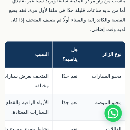
يناسب من زار مركز المدينة سابقًا ويريد شيئًا غير تقليدي.
أما من لديه ساعات قليلة جدًا في ملقا لأول مرة، فقد يضع
القصبة والكاتدرائية والميناء أولًا ثم يضيف المتحف إذا كان
لديه وقت إضافي.
هل
نوع الزائر
السبب
يناسبه؟
محبو السيارات
نعم جدًا
المتحف يعرض سيارات ك
مختلفة.
محبو الموضة
نعم جدًا
الأزياء الراقية والقطع ا
السيارات المعتادة.
العائلات
نعم
نشاط بصري ومريح داخليً