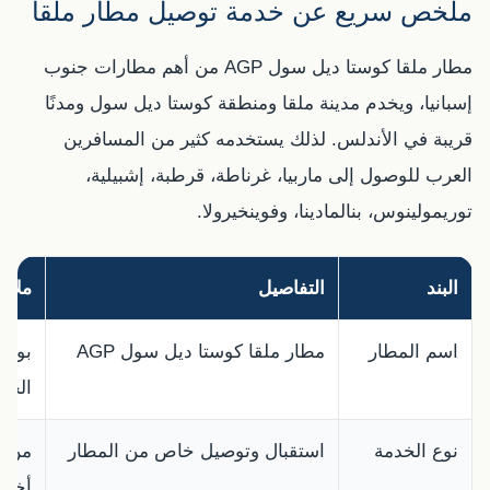
ملخص سريع عن خدمة توصيل مطار ملقا
مطار ملقا كوستا ديل سول AGP من أهم مطارات جنوب
إسبانيا، ويخدم مدينة ملقا ومنطقة كوستا ديل سول ومدنًا
قريبة في الأندلس. لذلك يستخدمه كثير من المسافرين
العرب للوصول إلى ماربيا، غرناطة، قرطبة، إشبيلية،
توريمولينوس، بنالمادينا، وفوينخيرولا.
البند
التفاصيل
ملاح
اسم المطار
مطار ملقا كوستا ديل سول AGP
بواب
الجن
نوع الخدمة
استقبال وتوصيل خاص من المطار
من ا
أخرى