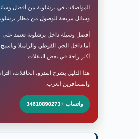
المواصلات في برشلونة من أفضل وسائل ا
وسائل مريحة للوصول من مطار برشلونة إل برات إلى وسط ال
أفضل وسيلة داخل برشلونة تعتمد على مك
أما داخل الحي القوطي والرامبلا وباسيج
أكثر راحة في بعض التنقلات.
والمسافرين العرب.
واتساب +34610890273