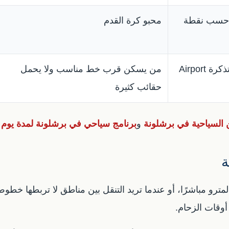
م حسب نقطة
محبو كرة القدم
خط المطار مع تذكرة Airport
من يسكن قرب خط مناسب ولا يحمل
حقائب كثيرة
ن السياحية في برشلونة
و
برنامج سياحي في برشلونة لمدة يوم 
ة
مترو مباشرًا، أو عندما تريد التنقل بين مناطق لا تربطها خطو
 أوقات الزحام.