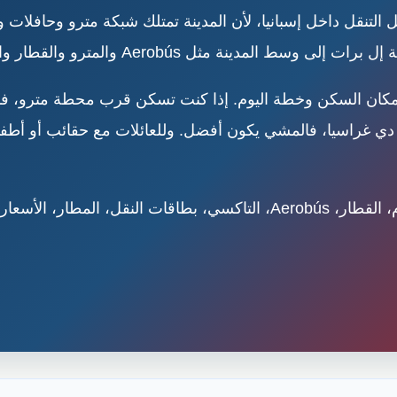
لتنقل داخل إسبانيا، لأن المدينة تمتلك شبكة مترو وحافلات
مدينة مثل Aerobús والمترو والقطار والتاكسي.
ان السكن وخطة اليوم. إذا كنت تسكن قرب محطة مترو، فالمت
 دي غراسيا، فالمشي يكون أفضل. وللعائلات مع حقائب أو أطفا
هذا الدليل يشرح المترو، الحافلات، الترام، القطار، Aerobús، التاكسي، بطاقا