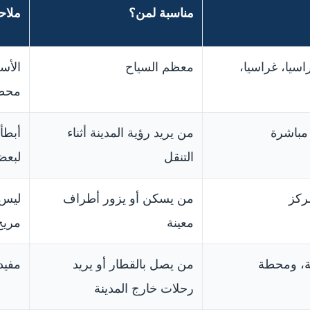
مناسبة لمن؟
ملاح
اسيا، غراسيا،
معظم السياح
الأسر
محط
 مباشرة
من يريد رؤية المدينة أثناء
أبطأ
التنقل
لبعض
ركز
من يسكن أو يزور أطراف
ليس 
معينة
مريح
ة، ومحطة
من يصل بالقطار أو يريد
مفيد
رحلات خارج المدينة