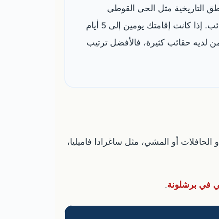
ق التاريخية مثل الحي القوطي
والرامبلا، واستخدام Aerobús أو المترو أو التاكسي للوصول من المطار حسب مكان الفندق وعدد الحقائب. إذا كانت إقامتك يومين إلى 5 أيام
Ho مناسبة. أما العائلات الكبيرة أو من لديه حقائب كثيرة، فالأفضل ترتيب
و الحافلات أو المشي، مثل ساغرادا فاميليا،
 في برشلونة
.