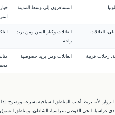
نيا
المسافرون إلى وسط المدينة
خيار
المر
لي، العائلات
العائلات وكبار السن ومن يريد
التا
راحة
، رحلات قريبة
العائلات ومن يريد خصوصية
مناس
محطة
 الزوار، لأنه يربط أغلب المناطق السياحية بسرعة ووضوح. إذ
يج دي غراسيا، الحي القوطي، غراسيا، الشاطئ، ومناطق التسوق 