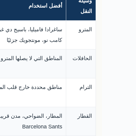
وسيلة
أفضل استخدام
النقل
المترو
ساغرادا فاميليا، باسيج دي غر
كامب نو، مونتجويك جزئيًا
الحافلات
المناطق التي لا يصلها المترو
الترام
مناطق محددة خارج قلب الم
القطار
المطار، الضواحي، مدن قريب
Barcelona Sants