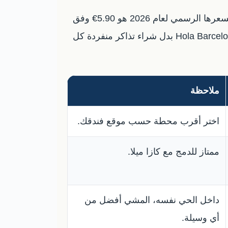
تذكرة المترو العادية والبطاقات تختلف حسب نوع الاستخدام والمنطقة، أما تذكرة المطار الخاصة بالمترو فسعرها الرسمي لعام 2026 هو 5.90€ وفق
صفحة TMB الرسمية. إذا كانت رحلتك قصيرة وتستخدم المواصلات كثيرًا، ففكر في بطاقة سياحية مثل Hola Barcelona بدل شراء تذاكر منفردة كل
ملاحظة
اختر أقرب محطة حسب موقع فندقك.
ممتاز للدمج مع كازا ميلا.
داخل الحي نفسه، المشي أفضل من
أي وسيلة.