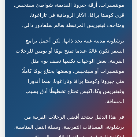
مونتسيرات، أزقة جيرونا القديمة، شواطئ سيتجيس،
قرى كوستا برافا، الآثار الرومانية في تاراغونا،
ومتاحف فيغيريس المرتبطة بعالم سلفادور دالي.
برشلونة مدينة غنية بحد ذاتها، لكن أجمل برامج
السفر تكون غالبًا عندما تمنح يومًا أو يومين للرحلات
القريبة. بعض الوجهات تكفيها نصف يوم مثل
مونتسيرات أو سيتجيس، وبعضها يحتاج يومًا كاملًا
مثل جيرونا وكوستا برافا وتاراغونا، بينما أندورا
وفيغيريس وكاداكيس تحتاج تخطيطًا أدق بسبب
المسافة.
في هذا الدليل ستجد أفضل الرحلات القريبة من
برشلونة، المسافات التقريبية، وسيلة النقل المناسبة،