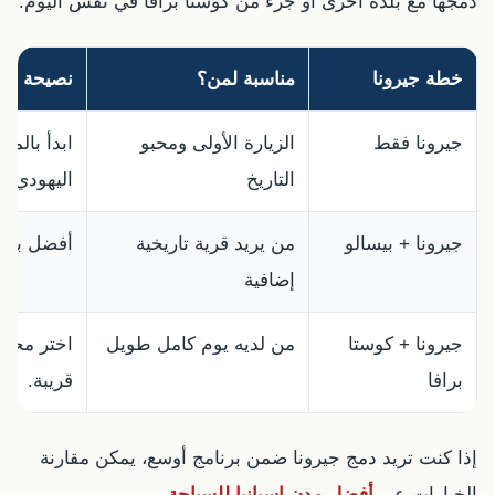
دمجها مع بلدة أخرى أو جزء من كوستا برافا في نفس اليوم.
خطة جيرونا
مناسبة لمن؟
نصيحة عمل
جيرونا فقط
الزيارة الأولى ومحبو
ابدأ بالمد
التاريخ
اليهودي.
جيرونا + بيسالو
من يريد قرية تاريخية
أفضل بسيا
إضافية
جيرونا + كوستا
من لديه يوم كامل طويل
اختر محطة
برافا
قريبة.
إذا كنت تريد دمج جيرونا ضمن برنامج أوسع، يمكن مقارنة
الخيارات عبر
أفضل مدن إسبانيا للسياحة
.