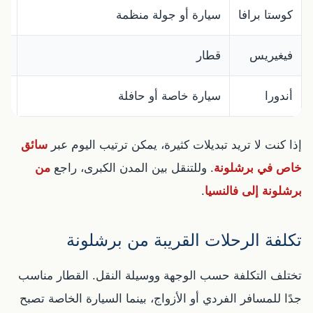
كوستا برافا
سيارة أو جولة منظمة
ال
فيغيريس
قطار
مح
أندورا
سيارة خاصة أو حافلة
من
إذا كنت لا تريد تبديلات كثيرة، يمكن ترتيب اليوم عبر
سائق
خاص في برشلونة
. وللتنقل بين المدن الكبرى، راجع
من
برشلونة إلى فالنسيا
.
تكلفة الرحلات القريبة من برشلونة
تختلف التكلفة حسب الوجهة ووسيلة النقل. القطار مناسب
جدًا للمسافر الفردي أو الأزواج، بينما السيارة الخاصة تصبح