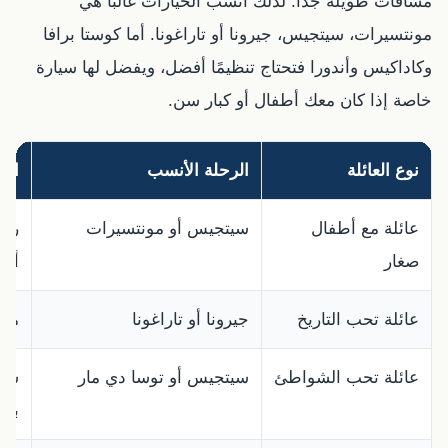
مسافات طويلة جدًا. لذلك أنسب الخيارات غالبًا هي
مونتسيرات، سيتجيس، جيرونا أو تاراغونا. أما كوستا برافا
وكاداكيس وأندورا فتحتاج تنظيمًا أفضل، ويفضل لها سيارة
خاصة إذا كان معك أطفال أو كبار سن.
نوع العائلة
الرحلة الأنسب
الس
عائلة مع أطفال
سيتجيس أو مونتسيرات
رحل
صغار
أو 
عائلة تحب التاريخ
جيرونا أو تاراغونا
مدن
عائلة تحب الشواطئ
سيتجيس أو توسا دي مار
سيت
بسي