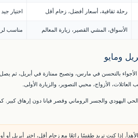
رحلة ثقافية، أسعار أفضل، زحام أقل
اختيار جيد 
الأسواق، المشي القصير، زيارة المعالم
مناسب لرح
يل ومايو
أ الأجواء بالتحسن في مارس، وتصبح ممتازة في أبريل، ثم يصل 
ب العائلات، الأزواج، محبي التصوير، والزيارة الأولى.
لحي اليهودي والجسر الروماني وقصر فيانا دون إرهاق كبير. 
أهدأ. إذا كنت تريد طقسًا رائعًا مع زحام أقل، اختر أبريل أو أوا