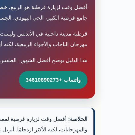
أفضل وقت لزيارة قرطبة هو الربيع، خصوص
جامع قرطبة الكبير، الحي اليهودي، الجس
قرطبة مدينة داخلية في الأندلس وليست 
مهرجان الباحات والأجواء الربيعية، لكنه أي
هذا الدليل يوضح أفضل الشهور، الطقس، ال
واتساب +34610890273
الخلاصة:
أفضل وقت لزيارة قرطبة لمعظم ا
والمهرجانات، لكنه الأكثر ازدحامًا. أبر