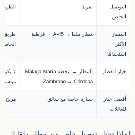
التوصيل
تقريبًا
الطريق.
الخاص
المسار
مطار ملقا → A-45 → قرطبة
طريق مب
الأكثر
الخاصة.
استخدامًا
خيار القطار
المطار → محطة Málaga-María
لا يكون
Zambrano → Córdoba
مباشرة؛ 
أفضل خيار
سيارة خاصة مع سائق
مريح مع 
للعائلات
لماذا تختار توصيل خاص من مطار ملقا إلى