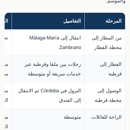
والموسم.
المرحلة
التفاصيل
المل
من المطار إلى
انتقال إلى Málaga-María
تحتاج
محطة القطار
Zambrano
القطار إلى
رحلات بين ملقا وقرطبة عبر
مدة 
قرطبة
خدمات سريعة أو متوسطة
من م
الوصول إلى
النزول في Córdoba ثم الانتقال
ستحت
محطة قرطبة
إلى الفندق
المح
الراحة للعائلات
متوسطة
مناس
القلي