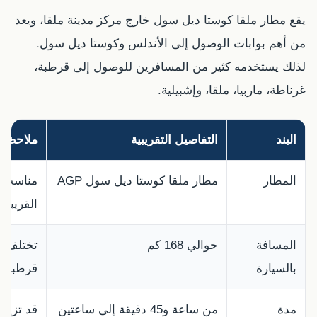
يقع مطار ملقا كوستا ديل سول خارج مركز مدينة ملقا، ويعد
من أهم بوابات الوصول إلى الأندلس وكوستا ديل سول.
لذلك يستخدمه كثير من المسافرين للوصول إلى قرطبة،
غرناطة، ماربيا، ملقا، وإشبيلية.
البند
التفاصيل التقريبية
ملاحظا
المطار
مطار ملقا كوستا ديل سول AGP
مناسب ل
القريبة.
المسافة
حوالي 168 كم
تختلف ق
بالسيارة
قرطبة.
مدة
من ساعة و45 دقيقة إلى ساعتين
قد تزيد 