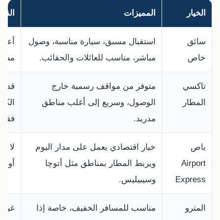
الخيار
المميزات
القيو
سائق
استقبال مسبق، سيارة مناسبة، وصول
أعلى 
خاص
مباشر، مناسب للعائلات والحقائب.
مسبقً
تاكسي
متوفر من مواقف رسمية خارج
قد ل
المطار
الوصول، وسريع إلى أغلب مناطق
الكث
مدريد.
فقط.
باص
خيار اقتصادي يعمل على مدار اليوم
لا ي
Airport
ويربط المطار بمناطق مثل أتوچا
أو مش
Express
وسيبيليس.
المترو
مناسب للمسافر الخفيف، خاصة إذا
غير م