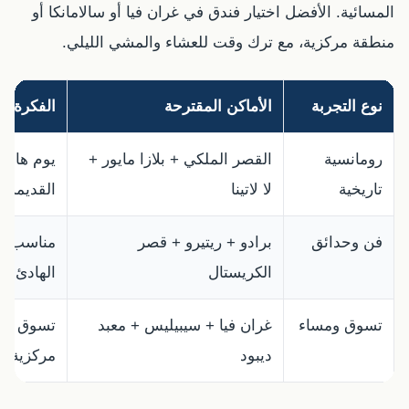
المسائية. الأفضل اختيار فندق في غران فيا أو سالامانكا أو
منطقة مركزية، مع ترك وقت للعشاء والمشي الليلي.
نوع التجربة
الأماكن المقترحة
الفكرة
رومانسية
القصر الملكي + بلازا مايور +
يوم هادئ
تاريخية
لا لاتينا
القديمة.
فن وحدائق
برادو + ريتيرو + قصر
مناسب لل
الكريستال
الهادئ.
تسوق ومساء
غران فيا + سيبيليس + معبد
تسوق ومش
ديبود
مركزية.