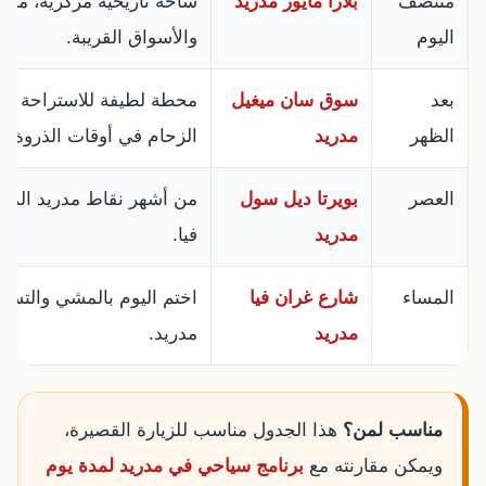
منتصف
بلازا مايور مدريد
ساحة تاريخية مركزية، مناس
اليوم
والأسواق القريبة.
بعد
سوق سان ميغيل
محطة لطيفة للاستراحة وتجر
الظهر
مدريد
الزحام في أوقات الذروة.
العصر
بويرتا ديل سول
من أشهر نقاط مدريد المرك
مدريد
فيا.
المساء
شارع غران فيا
اختم اليوم بالمشي والتس
مدريد
مدريد.
مناسب لمن؟
هذا الجدول مناسب للزيارة القصيرة،
ويمكن مقارنته مع
برنامج سياحي في مدريد لمدة يوم