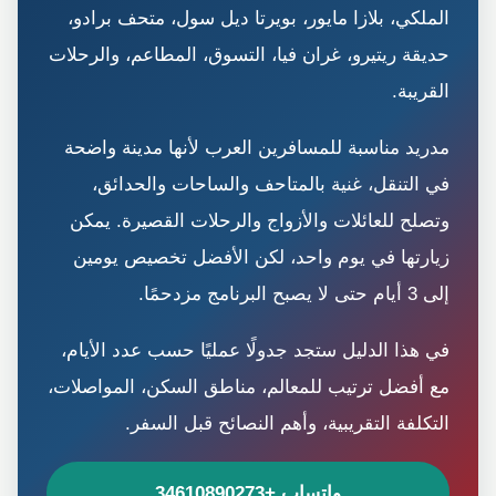
الملكي، بلازا مايور، بويرتا ديل سول، متحف برادو،
حديقة ريتيرو، غران فيا، التسوق، المطاعم، والرحلات
القريبة.
مدريد مناسبة للمسافرين العرب لأنها مدينة واضحة
في التنقل، غنية بالمتاحف والساحات والحدائق،
وتصلح للعائلات والأزواج والرحلات القصيرة. يمكن
زيارتها في يوم واحد، لكن الأفضل تخصيص يومين
إلى 3 أيام حتى لا يصبح البرنامج مزدحمًا.
في هذا الدليل ستجد جدولًا عمليًا حسب عدد الأيام،
مع أفضل ترتيب للمعالم، مناطق السكن، المواصلات،
التكلفة التقريبية، وأهم النصائح قبل السفر.
واتساب +34610890273