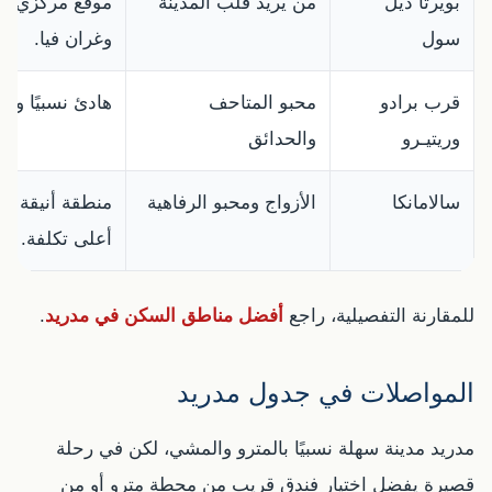
بويرتا ديل
من يريد قلب المدينة
موقع مركزي لل
سول
وغران فيا.
قرب برادو
محبو المتاحف
هادئ نسبيًا وم
وريتيـرو
والحدائق
سالامانكا
الأزواج ومحبو الرفاهية
منطقة أنيقة للت
أعلى تكلفة.
للمقارنة التفصيلية، راجع
أفضل مناطق السكن في مدريد
.
المواصلات في جدول مدريد
مدريد مدينة سهلة نسبيًا بالمترو والمشي، لكن في رحلة
قصيرة يفضل اختيار فندق قريب من محطة مترو أو من