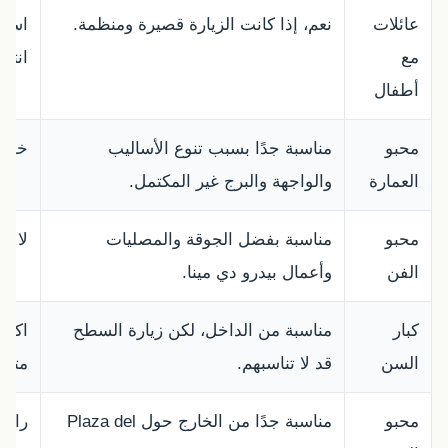
عائلات
نعم، إذا كانت الزيارة قصيرة ومنظمة.
استخ
مع
انتق
أطفال
محبو
مناسبة جدًا بسبب تنوع الأساليب
خصص 
العمارة
والواجهة والبرج غير المكتمل.
محبو
مناسبة بفضل الجوقة والمصليات
لا ت
الفن
وأعمال بيدرو دي مينا.
كبار
مناسبة من الداخل، لكن زيارة السطح
اكتفِ
السن
قد لا تناسبهم.
متعبًا
محبو
مناسبة جدًا من الخارج حول Plaza del
راجع