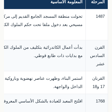
المرحلة
المعلومة الأساسية
1487
تحولت منطقة المسجد الجامع القديم إلى مركز 
مسيحي بعد دخول ملقا تحت حكم الملوك الكاثول
القرن
بدأت أعمال الكاتدرائية بتكليف من الملوك الكاثو
السادس
مع بدايات ذات طابع قوطي.
عشر
القرنان
استمر البناء، وظهرت عناصر نهضوية وباروكية ف
17 و18
الداخل والواجهة.
1768
افتُتح المعبد للعبادة بالشكل الأساسي المعروف ا