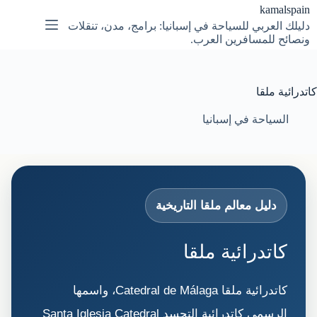
لتجاوز
kamalspain
لى
دليلك العربي للسياحة في إسبانيا: برامج، مدن، تنقلات
لمحتوى
ونصائح للمسافرين العرب.
كاتدرائية ملقا
السياحة في إسبانيا
دليل معالم ملقا التاريخية
كاتدرائية ملقا
كاتدرائية ملقا Catedral de Málaga، واسمها
الرسمي كاتدرائية التجسد Santa Iglesia Catedral