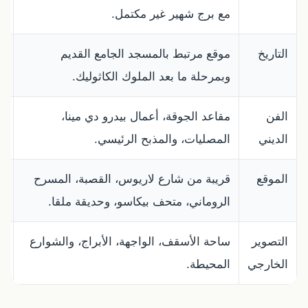
مع برج شهير غير مكتمل.
قا
التاريخ
موقع مرتبط بالمسجد الجامع القديم
ا
وبمرحلة ما بعد الملوك الكاثوليك.
ت
الفن
مقاعد الجوقة، أعمال بيدرو دي مينا،
ل
الديني
المصليات، والمذبح الرئيسي.
ا
الموقع
قريبة من شارع لاريوس، القصبة، المسرح
ا
الروماني، متحف بيكاسو، وحديقة ملقا.
ا
التصوير
ساحة الأسقف، الواجهة، الأبراج، والشوارع
ا
الخارجي
المحيطة.
م