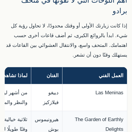
أهم اللوحات التي لا تفوتها في متحف
برادو
إذا كانت زيارتك الأولى أو وقتك محدودًا، لا تحاول رؤية كل
شيء. ابدأ بالروائع الكبرى، ثم أضف قاعات أخرى حسب
اهتمامك. المتحف واسع، والانتقال العشوائي بين القاعات قد
يستهلك وقتًا دون أن تشعر.
العمل الفني
الفنان
لماذا تشاهده؟
Las Meninas
دييغو
من أشهر لوحا
فيلازكيز
والنظر والمرآ
The Garden of Earthly
هيرونيموس
ثلاثية خيالية 
Delights
بوش
وقتًا طويلًا لل