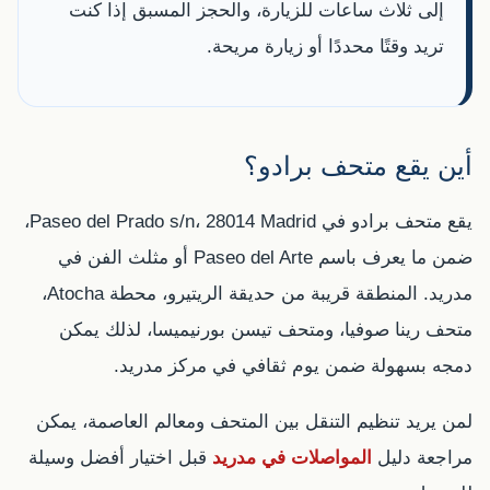
إلى ثلاث ساعات للزيارة، والحجز المسبق إذا كنت
تريد وقتًا محددًا أو زيارة مريحة.
أين يقع متحف برادو؟
يقع متحف برادو في Paseo del Prado s/n، 28014 Madrid،
ضمن ما يعرف باسم Paseo del Arte أو مثلث الفن في
مدريد. المنطقة قريبة من حديقة الريتيرو، محطة Atocha،
متحف رينا صوفيا، ومتحف تيسن بورنيميسا، لذلك يمكن
دمجه بسهولة ضمن يوم ثقافي في مركز مدريد.
لمن يريد تنظيم التنقل بين المتحف ومعالم العاصمة، يمكن
مراجعة دليل
المواصلات في مدريد
قبل اختيار أفضل وسيلة