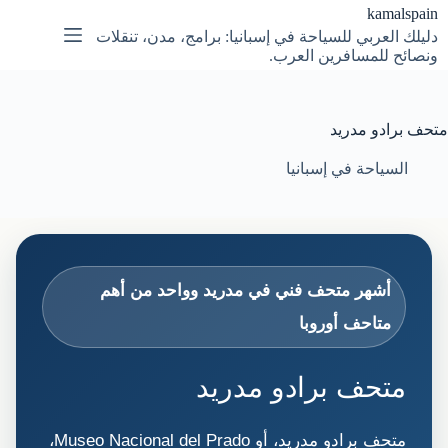
لتجاوز
kamalspain
لى
دليلك العربي للسياحة في إسبانيا: برامج، مدن، تنقلات
لمحتوى
ونصائح للمسافرين العرب.
متحف برادو مدريد
السياحة في إسبانيا
أشهر متحف فني في مدريد وواحد من أهم
متاحف أوروبا
متحف برادو مدريد
متحف برادو مدريد، أو Museo Nacional del Prado،