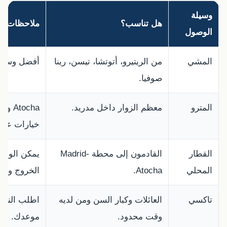
وسيلة
هل تناسب؟
ملاحظات
الوصول
المشي
من الريتيرو، أتوتشا، تيسن، رينا
أفضل وسيلة إذا 
صوفيا.
المترو
معظم الزوار داخل مدريد.
خيارات عملي
القطار
القادمون إلى محطة Madrid-
يمكن الوصو
المحلي
Atocha.
الخروج وا
تاكسي
العائلات وكبار السن ومن لديه
اطلب النزو
وقت محدود.
موعدك.