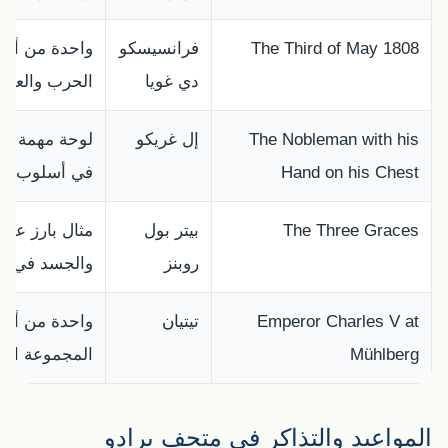
The Third of May 1808
فرانسيسكو
واحدة من أقوى
دي غويا
الحرب والعنف 
The Nobleman with his
إل غريكو
لوحة مهمة لفهم
Hand on his Chest
في أسلوب إل 
The Three Graces
بيتر بول
مثال بارز على
روبنز
والجسد في عص
Emperor Charles V at
تيتيان
واحدة من أشه
Mühlberg
المجموعة الملك
المواعيد والتذاكر في متحف برادو