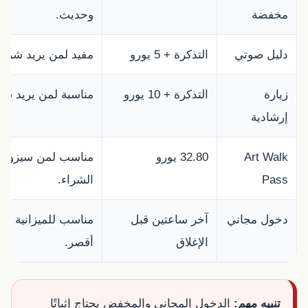
مخفضة
وحديث.
دليل صوتي
التذكرة + 5 يورو
مفيد لمن يريد شرحً
زيارة
التذكرة + 10 يورو
مناسبة لمن يريد شرح
إرشادية
Art Walk
32.80 يورو
مناسب لمن سيزور بر
Pass
الشراء.
دخول مجاني
آخر ساعتين قبل
مناسب للميزانية الم
الإغلاق
أقصر.
تنبيه مهم:
الدخول المجاني والمخفض يحتاج إثباتًا