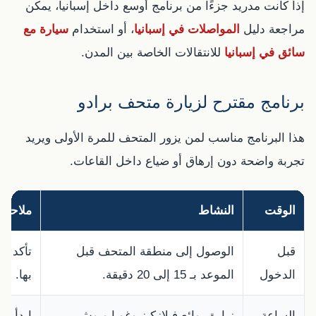
إذا كانت مدريد جزءًا من برنامج أوسع داخل إسبانيا، يمكن
مراجعة دليل
المواصلات في إسبانيا
، أو استخدام
سيارة مع
سائق في إسبانيا
للانتقالات الخاصة بين المدن.
برنامج مقترح لزيارة متحف برادو
هذا البرنامج مناسب لمن يزور المتحف للمرة الأولى ويريد
تجربة واضحة دون إرهاق أو ضياع داخل القاعات.
الوقت
النشاط
ملاحظ
قبل
الوصول إلى منطقة المتحف قبل
تأكد م
الدخول
الموعد بـ 15 إلى 20 دقيقة.
بها.
الساعة
زيارة روائع فيلازكيز وغويا وبوش.
ابدأ با