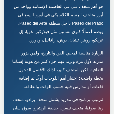
هو أهم متحف فني في العاصمة الإسبانية وواحد من
أبرز متاحف الرسم الكلاسيكي في أوروبا. يقع في
Paseo del Prado داخل منطقة Paseo del Arte،
ويضم أعمالًا كبرى لفنانين مثل فيلازكيز، غويا، إل
غريكو، روبنز، تيتيان، بوش، رافائيل، ودورر.
الزيارة مناسبة لمحبي الفن والتاريخ، ولمن يزور
مدريد لأول مرة ويريد فهم جزء كبير من هوية إسبانيا
الثقافية. لكن المتحف كبير، لذلك الأفضل الدخول
بخطة واضحة: اختيار أهم اللوحات أولًا، ثم إضافة
قاعات أو مدارس فنية حسب الوقت والطاقة.
لترتيب برنامج في مدريد يشمل متحف برادو، متحف
رينا صوفيا، متحف تيسن، حديقة الريتيرو، سوق سان