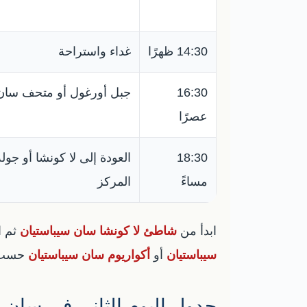
14:30 ظهرًا
غداء واستراحة
16:30
جبل أورغول أو متحف سان 
عصرًا
18:30
العودة إلى لا كونشا أو جو
مساءً
المركز
ابدأ من
شاطئ لا كونشا سان سيباستيان
ثم ا
سيباستيان
أو
أكواريوم سان سيباستيان
حسب ط
جدول اليوم الثاني في سان 