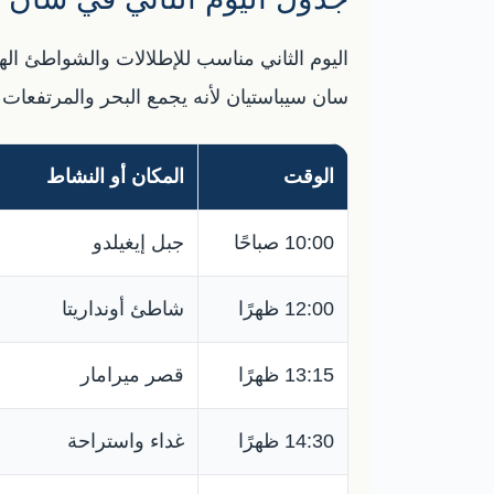
اليوم الثاني مناسب للإطلالات والشواطئ اله
سان سيباستيان لأنه يجمع البحر والمرتفعات و
الوقت
المكان أو النشاط
10:00 صباحًا
جبل إيغيلدو
12:00 ظهرًا
شاطئ أونداريتا
13:15 ظهرًا
قصر ميرامار
14:30 ظهرًا
غداء واستراحة