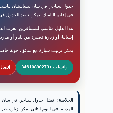
جدول سياحي في سان سيباستيان يناسب من 
في إقليم الباسك. يمكن تنفيذ الجدول في 
هذا الدليل مناسب للمسافرين العرب ال
إسبانيا، أو زيارة قصيرة من بلباو أو مدري
يمكن ترتيب سيارة مع سائق، جولة خاصة،
واتساب +34610890273
اتصال +90273
الخلاصة:
أفضل جدول سياحي في سان سيباس
المدينة. في اليوم الثاني يمكن زيارة جب