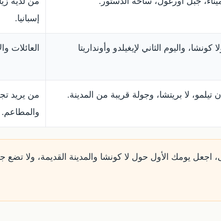
لميناء، جبل أورغول، ساحة الدستور.
من لديه زي
إسبانيا.
ا كونشا، واليوم الثاني لإيغيلدو وأونداريتا
العائلات وال
تيلمو، لا بريتشا، وجولة قريبة من المدينة.
من يريد تجر
والمطاعم.
، اجعل يومك الأول حول لا كونشا والمدينة القديمة، ولا تضع ج