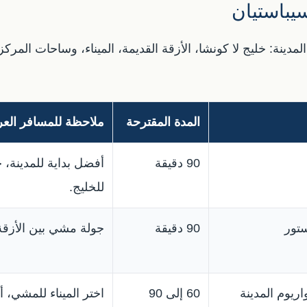
يباستيان
مدينة: خليج لا كونشا، الأزقة القديمة، الميناء، وساحات المركز
المدة المقترحة
ملاحظة للمسافر العر
90 دقيقة
أفضل بداية للمدينة
للخليج.
ستور
90 دقيقة
جولة مشي بين الأزقة
اريوم المدينة
60 إلى 90
اختر الميناء للمشي، أ