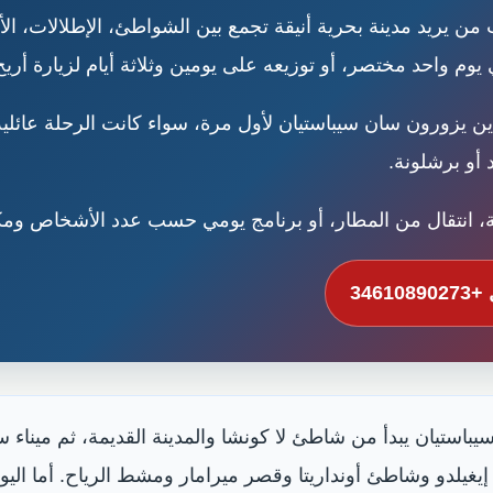
يريد مدينة بحرية أنيقة تجمع بين الشواطئ، الإطلالات، الأز
يوم واحد مختصر، أو توزيعه على يومين وثلاثة أيام لزيارة أريح
ذين يزورون سان سيباستيان لأول مرة، سواء كانت الرحلة ع
د أو برشلونة.
 انتقال من المطار، أو برنامج يومي حسب عدد الأشخاص ومكا
346108
تيان يبدأ من شاطئ لا كونشا والمدينة القديمة، ثم ميناء سا
ل إيغيلدو وشاطئ أونداريتا وقصر ميرامار ومشط الرياح. أما ال