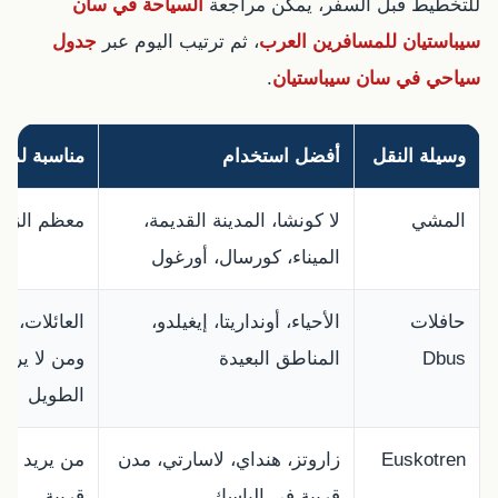
للتخطيط قبل السفر، يمكن مراجعة
السياحة في سان
سيباستيان للمسافرين العرب
، ثم ترتيب اليوم عبر
جدول
سياحي في سان سيباستيان
.
وسيلة النقل
أفضل استخدام
مناسبة لمن
المشي
لا كونشا، المدينة القديمة،
معظم الزوا
الميناء، كورسال، أورغول
حافلات
الأحياء، أونداريتا، إيغيلدو،
العائلات، كب
Dbus
المناطق البعيدة
ومن لا يري
الطويل
Euskotren
زاروتز، هنداي، لاسارتي، مدن
من يريد رح
قريبة في الباسك
قريبة