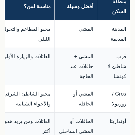
منطقة
أفضل وسيلة
مناسبة لمن؟
السكن
المدينة
المشي
محبو المطاعم والتجول
القديمة
الليلي
قرب
المشي +
العائلات والزيارة الأولى
شاطئ لا
حافلات عند
كونشا
الحاجة
Gros /
المشي أو
محبو الشاطئ الشرقي
زوريولا
الحافلة
والأجواء الشبابية
أونداريتا
الحافلات أو
العائلات ومن يريد هدوءًا
المشي الساحلي
أكثر