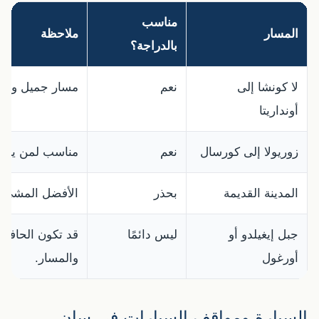
مناسب
المسار
ملاحظة
بالدراجة؟
لا كونشا إلى
نعم
مسار جميل وسهل
أونداريتا
زوريولا إلى كورسال
نعم
مناسب لمن يسكن قرب Gros أو يري
المدينة القديمة
بحذر
الأفضل المشي ب
جبل إيغيلدو أو
ليس دائمًا
قد تكون الحافل
أورغول
والمسار.
السيارة ومواقف السيارات في سان