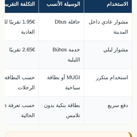
الاستخدام
الوسيلة الأنسب
التكلفة التقريبية
مشوار عادي داخل
حافلة Dbus
1.95€ تقريبًا لل
المدينة
العادية
مشوار ليلي
خدمة Búhos
2.65€ تقريبًا
الليلية
استخدام متكرر
MUGI أو بطاقة
حسب البطاقة ون
سياحية
الرحلات
دفع سريع
بطاقة بنكية بدون
حسب تعرف
تلامس
الحالية