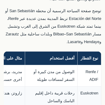
توضح صفحة السياحة الرسمية أن محطة San Sebastián أو
Estación del Norte تربط المدينة بمدن عديدة عبر Renfe،
بينما تمتد شبكة Euskotren من الشرق إلى الغرب وتشمل
مسار Bilbao–San Sebastián وبلدات ساحلية مثل Zarautz
وHendaye وLasarte.
نوع القطار
أفضل استخدام
مثال على الو
Renfe /
الوصول من مدن كبيرة أو
مدريد، برشلون
ADIF
السفر لمسافات طويلة
أخرى حسب ا
Euskotren
رحلات قريبة داخل إقليم
زاروتز، هنداي،
الباسك والساحل