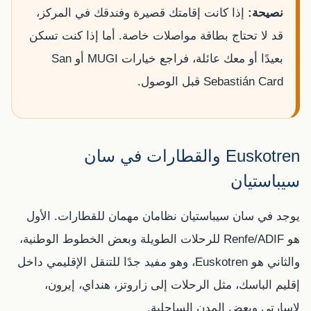
نصيحة:
إذا كانت إقامتك قصيرة وفندقك في المركز،
قد لا تحتاج بطاقة مواصلات خاصة. أما إذا كنت تسكن
بعيدًا أو معك عائلة، فراجع خيارات MUGI أو San
Sebastián Card قبل الوصول.
Euskotren والقطارات في سان
سيباستيان
يوجد في سان سيباستيان نظامان مهمان للقطارات. الأول
هو Renfe/ADIF للرحلات الطويلة وبعض الخطوط الوطنية،
والثاني هو Euskotren، وهو مفيد جدًا للتنقل الإقليمي داخل
إقليم الباسك، مثل الرحلات إلى زاروتز، هنداي، إيرون،
لاسارتي وبعض المدن الساحلية.