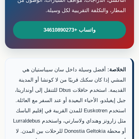
التاكسي، الدراجات، مواقف السيارات، الوصول من
المطار، والتكلفة التقريبية لكل وسيلة.
واتساب +34610890273
الخلاصة:
أفضل وسيلة داخل سان سيباستيان هي
المشي إذا كان سكنك قريبًا من لا كونشا أو المدينة
القديمة. استخدم حافلات Dbus للتنقل إلى أونداريتا،
جبل إيغيلدو، الأحياء البعيدة أو عند السفر مع العائلة.
استخدم Euskotren للمدن القريبة في إقليم الباسك
مثل زاروتز وهنداي ولاسارتي، واستخدم Lurraldebus
أو محطة Donostia Geltokia للرحلات بين المدن. لا