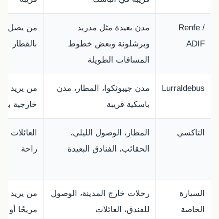
Renfe /
مدن بعيدة مثل مدريد
من يصل أو 
ADIF
وبرشلونة وبعض خطوط
بالقطار
المسافات الطويلة
Lurraldebus
مدن جيبوثكوا، المطار، مدن
من يريد تنق
باسكية قريبة
خارجية بالح
التاكسي
المطار، الوصول الليلي،
العائلات أو
الحقائب، الفنادق البعيدة
راحة
السيارة
رحلات خارج المدينة، الوصول
من يريد برنا
الخاصة
للفندق، العائلات
مريحًا أو مد