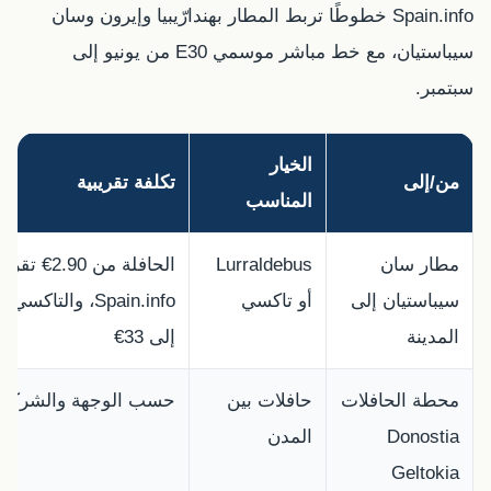
Spain.info خطوطًا تربط المطار بهندارّيبيا وإيرون وسان
سيباستيان، مع خط مباشر موسمي E30 من يونيو إلى
سبتمبر.
الخيار
من/إلى
تكلفة تقريبية
المناسب
مطار سان
Lurraldebus
الحافلة من .90
سيباستيان إلى
أو تاكسي
المدينة
إلى 33€
محطة الحافلات
حافلات بين
حسب الوجهة والشركة
Donostia
المدن
Geltokia