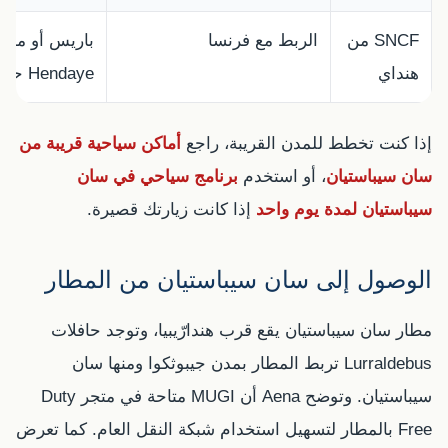
SNCF من
الربط مع فرنسا
باريس أو مدن
هنداي
Hendaye حسب الجداول
إذا كنت تخطط للمدن القريبة، راجع
أماكن سياحية قريبة من
سان سيباستيان
، أو استخدم
برنامج سياحي في سان
سيباستيان لمدة يوم واحد
إذا كانت زيارتك قصيرة.
الوصول إلى سان سيباستيان من المطار
مطار سان سيباستيان يقع قرب هندارّيبيا، وتوجد حافلات
Lurraldebus تربط المطار بمدن جيبوثكوا ومنها سان
سيباستيان. وتوضح Aena أن MUGI متاحة في متجر Duty
Free بالمطار لتسهيل استخدام شبكة النقل العام. كما تعرض