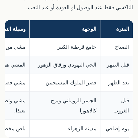
التاكسي فقط عند الوصول أو العودة أو عند التعب.
الفترة
الوجهة
وسيلة النقل 
الصباح
جامع قرطبة الكبير
مشي من الفن
قبل الظهر
الحي اليهودي وزقاق الزهور
المشي هو ال
بعد الظهر
قصر الملوك المسيحيين
مشي قصير أ
قبل
الجسر الروماني وبرج
مشي وتصوير 
الغروب
كالاهورا
بعيدًا.
يوم إضافي
مدينة الزهراء
باص مخصص أ