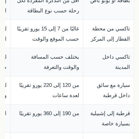
بطاقة أو بونو باص
أقل من التذكرة المفردة لكل
إذا
رحلة حسب نوع البطاقة
الإق
تاكسي من محطة
غالبًا من 7 إلى 15 يورو تقريبًا
للو
القطار إلى المركز
حسب الموقع والوقت
الإ
تاكسي داخل
يختلف حسب المسافة
للم
المدينة
والوقت والتعرفة
طوي
سيارة مع سائق
من 120 إلى 220 يورو تقريبًا
للعا
داخل قرطبة
لعدة ساعات
ونق
قرطبة إلى إشبيلية
من 190 إلى 360 يورو تقريبًا
انت
بسيارة خاصة