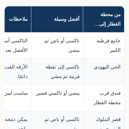
من محطة
أفضل وسيلة
ملاحظات
القطار إلى…
جامع قرطبة
تاكسي أو باص ثم
التاكسي أسهل
الكبير
مشي
الأفضل بعد ال
الحي اليهودي
تاكسي إلى نقطة
الأزقة القديمة
قريبة ثم مشي
دائمًا.
فندق قرب
مشي أو تاكسي قصير
مناسب لمن لدي
محطة القطار
قصر الملوك
تاكسي أو باص ثم
يمكن دمجه مع 
المسيحيين
مشي
واحد.