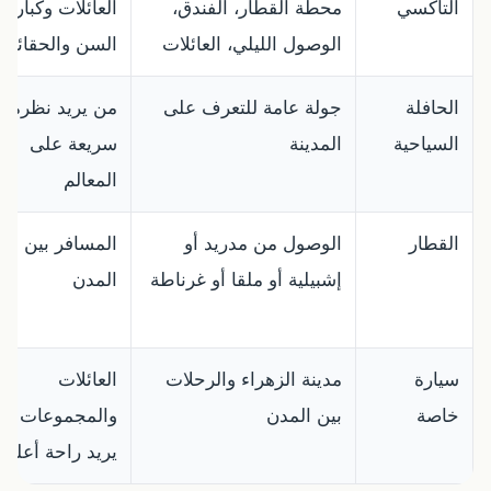
التاكسي
محطة القطار، الفندق،
العائلات وكبار
الوصول الليلي، العائلات
السن والحقائب
الحافلة
جولة عامة للتعرف على
من يريد نظرة
السياحية
المدينة
سريعة على
المعالم
القطار
الوصول من مدريد أو
المسافر بين
إشبيلية أو ملقا أو غرناطة
المدن
سيارة
مدينة الزهراء والرحلات
العائلات
خاصة
بين المدن
والمجموعات وم
يريد راحة أعلى