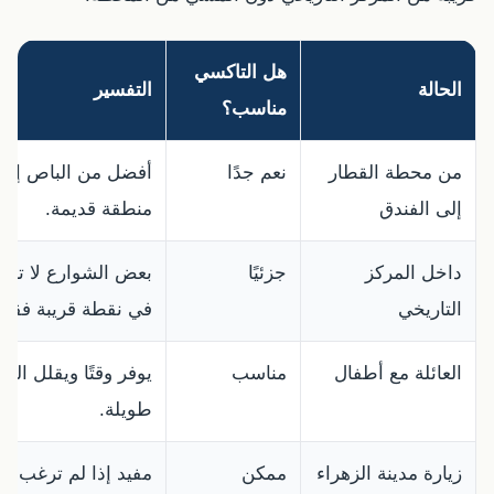
هل التاكسي
الحالة
التفسير
مناسب؟
من محطة القطار
نعم جدًا
أفضل من الباص إذا 
إلى الفندق
منطقة قديمة.
داخل المركز
جزئيًا
بعض الشوارع لا تسمح
التاريخي
في نقطة قريبة فقط
العائلة مع أطفال
مناسب
يوفر وقتًا ويقلل ال
طويلة.
زيارة مدينة الزهراء
ممكن
مفيد إذا لم ترغب ف