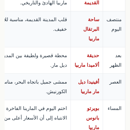
القديمة
ماربيا الهادئ والتاريخي.
منتصف
ساحة
قلب المدينة القديمة، مناسبة للاس
اليوم
البرتقال
خفيف.
ماربيا
بعد
حديقة
محطة قصيرة ولطيفة بين المدينة ال
الظهر
ألاميدا ماربيا
ديل مار.
العصر
أفينيدا ديل
ممشى جميل باتجاه البحر، مناسب
مار ماربيا
الكورنيش.
المساء
بويرتو
اختم اليوم في المارينا الفاخرة ب
بانوس
الانتباه إلى أن الأسعار أعلى من الم
ماربيا