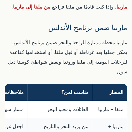
ماربيا
، وإذا كنت قادمًا من ملقا فراجع
من ملقا إلى ماربيا
.
ماربيا ضمن برنامج الأندلس
ماربيا محطة ممتازة للراحة والبحر ضمن برنامج الأندلس.
يمكن جعلها بعد غرناطة أو قبل ملقا، أو استخدامها كقاعدة
للرحلات اليومية إلى ملقا وروندا وبعض شواطئ كوستا ديل
سول.
المسار
مناسب لمن؟
ملاحظات
ملقا + ماربيا
العائلات ومحبو البحر
مسار سهل جد
ماربيا +
من يريد البحر والتاريخ
اجعل غرناطة 