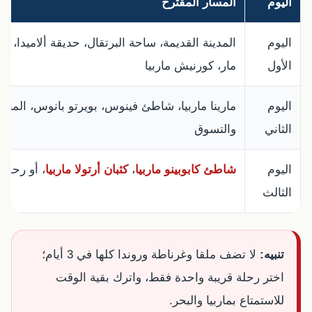
اليوم
المسار المقترح
اليوم
المدينة القديمة، ساحة البرتقال، حديقة ألاميدا، أفي
الأول
مار، كورنيش ماربيا
اليوم
مارينا ماربيا، شاطئ فينوس، بويرتو بانوس، المطا
الثاني
والتسوق
اليوم
شاطئ كابوبينو ماربيا
،
كثبان أرتولا ماربيا
، أو رحلة 
الثالث
تنبيه:
لا تضف ملقا وغرناطة وروندا كلها في 3 أيام؛
اختر رحلة قريبة واحدة فقط، واترك بقية الوقت
للاستمتاع بماربيا والبحر.