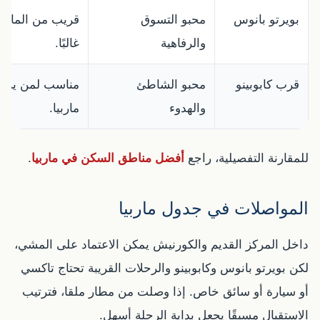
بويرتو بانوس
محبو التسوق
قريب من المارين
والرفاهية
غالبًا.
قرب كابوبينو
محبو الشاطئ
مناسب لمن يريد ي
والهدوء
ماربيا.
للمقارنة التفصيلية، راجع
أفضل مناطق السكن في ماربيا
.
المواصلات في جدول ماربيا
داخل المركز القديم والكورنيش يمكن الاعتماد على المشي،
لكن بويرتو بانوس وكابوبينو والرحلات القريبة تحتاج تاكسي
أو سيارة أو سائق خاص. إذا وصلت من مطار ملقا، فترتيب
الاستقبال مسبقًا يجعل بداية الرحلة أسهل.