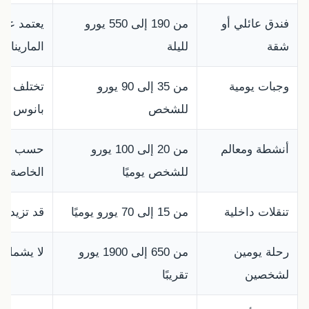
فندق عائلي أو
من 190 إلى 550 يورو
يعتمد على
شقة
لليلة
المارينا.
وجبات يومية
من 35 إلى 90 يورو
تختلف حس
للشخص
بانوس أو
أنشطة ومعالم
من 20 إلى 100 يورو
حسب الرح
للشخص يوميًا
الخاصة.
تنقلات داخلية
من 15 إلى 70 يورو يوميًا
قد تزيد مع
رحلة يومين
من 650 إلى 1900 يورو
لا يشمل ا
لشخصين
تقريبًا