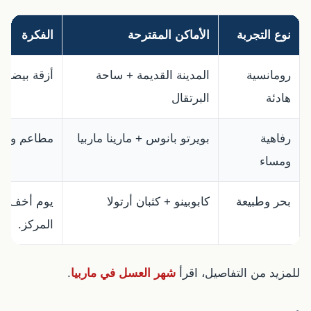
نوع التجربة
الأماكن المقترحة
الفكرة
رومانسية
المدينة القديمة + ساحة
أزقة بيضاء،
هادئة
البرتقال
رفاهية
بويرتو بانوس + مارينا ماربيا
مطاعم وتسو
ومساء
بحر وطبيعة
كابوبينو + كثبان أرتولا
يوم أخف للر
المركز.
للمزيد من التفاصيل، اقرأ
شهر العسل في ماربيا
.