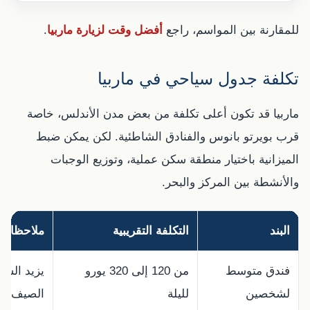
للمقارنة بين المواسم، راجع
أفضل وقت لزيارة ماربيا
.
تكلفة جدول سياحي في ماربيا
ماربيا قد تكون أعلى تكلفة من بعض مدن الأندلس، خاصة
قرب بويرتو بانوس والفنادق الشاطئية. لكن يمكن ضبط
الميزانية باختيار منطقة سكن عملية، وتوزيع الوجبات
والأنشطة بين المركز والبحر.
البند
التكلفة التقريبية
ملاحظات
فندق متوسط
من 120 إلى 320 يورو
يزيد السع
لشخصين
لليلة
الصيف.