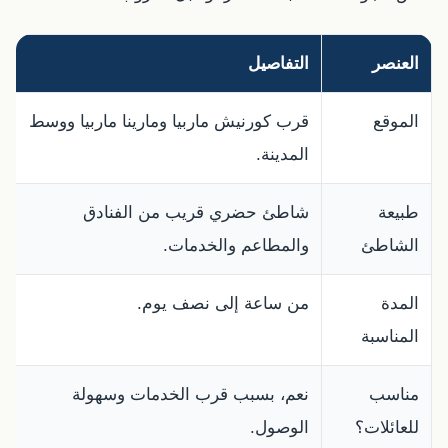
العنصر
التفاصيل
ن
الموقع
قرب كورنيش ماربيا ومارينا ماربيا ووسط
ا
المدينة.
م
طبيعة
شاطئ حضري قريب من الفنادق
ت
الشاطئ
والمطاعم والخدمات.
و
المدة
من ساعة إلى نصف يوم.
س
المناسبة
ل
مناسب
نعم، بسبب قرب الخدمات وسهولة
ا
للعائلات؟
الوصول.