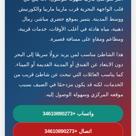
قلب الواجهة البحرية قرب مارينا ماربيا والكورنيش
ووسط المدينة. يتميز بموقع حضري مباشر، رمال
ذهبية، مياه هادئة في أغلب الأوقات، خدمات قريبة،
ومطاعم ومقاهٍ على مسافة قصيرة.
هذا الشاطئ مناسب لمن يريد نزولًا سريعًا إلى البحر
دون الابتعاد عن الفندق أو المدينة القديمة أو الميناء.
كما يناسب العائلات التي تبحث عن شاطئ قريب من
الخدمات، لكنه قد يكون مزدحمًا في الصيف بسبب
موقعه المركزي وسهولة الوصول إليه.
واتساب +34610890273
اتصال +34610890273