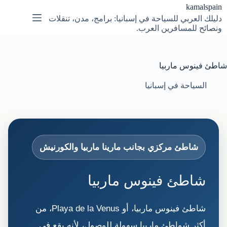
لتجاوز
kamalspain
لى
دليلك العربي للسياحة في إسبانيا: برامج، مدن، تنقلات
لمحتوى
ونصائح للمسافرين العرب.
شاطئ فينوس ماربيا
السياحة في إسبانيا
شاطئ مركزي بجانب مارينا ماربيا والكورنيش
شاطئ فينوس ماربيا
شاطئ فينوس ماربيا، أو Playa de la Venus، من
أكثر شواطئ ماربيا سهولة للوصول، لأنه يقع في