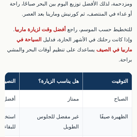
ومزدحمة، لذلك الأفضل توزيع اليوم بين البحر صباحًا، راحة
أو غداء في المنتصف، ثم كورنيش ومارينا بعد العصر.
للتخطيط حسب الموسم، راجع
أفضل وقت لزيارة ماربيا
.
وإذا كانت رحلتك في الأشهر الحارة، فدليل
السياحة في
ماربيا في الصيف
يساعدك على تنظيم أوقات البحر والمشي
براحة.
التوقيت
هل يناسب الزيارة؟
النصيحة
الصباح
ممتاز
أفضل لل
الظهيرة صيفًا
غير مفضل للجلوس
استخدم 
الطويل
للبقاء.