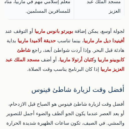
مسجد الملك عبد
معلم إسلامي مهم في ماربيا، مناس
العزيز
للمسافرين المسلمين.
لجولة أوسع، يمكن إضافة
بويرتو بانوس ماربيا
أو التوقف عند
أفينيدا ديل مار ماربيا
، بينما تناسب
حديقة ألاميدا ماربيا
بداية
هادئة قبل البحر. وإذا أردت شواطئ أبعد، راجع
شاطئ
كابوبينو ماربيا
و
كثبان أرتولا ماربيا
، أو أضف
مسجد الملك عبد
العزيز ماربيا
إذا كان البرنامج يناسب وقت الصلاة.
أفضل وقت لزيارة شاطئ فينوس
أفضل وقت لزيارة شاطئ فينوس هو الصباح قبل الازدحام،
أو بعد العصر عندما يكون الجو ألطف والضوء أجمل للتصوير
والمشي. في الصيف، تكون ساعات الظهيرة شديدة الحرارة