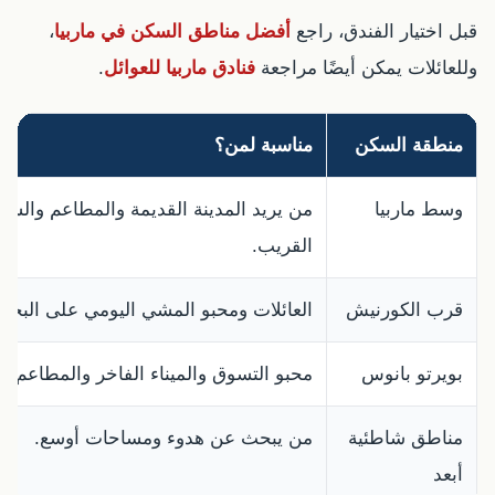
قبل اختيار الفندق، راجع
أفضل مناطق السكن في ماربيا
،
وللعائلات يمكن أيضًا مراجعة
فنادق ماربيا للعوائل
.
منطقة السكن
مناسبة لمن؟
وسط ماربيا
من يريد المدينة القديمة والمطاعم والش
القريب.
قرب الكورنيش
العائلات ومحبو المشي اليومي على البحر.
بويرتو بانوس
محبو التسوق والميناء الفاخر والمطاعم.
مناطق شاطئية
من يبحث عن هدوء ومساحات أوسع.
أبعد