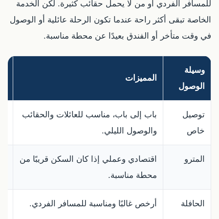
للمسافر الفردي أو من لا يحمل حقائب كثيرة. لكن الخدمة
الخاصة تبقى أكثر راحة عندما تكون الرحلة عائلية أو الوصول
في وقت متأخر أو الفندق بعيدًا عن محطة مناسبة.
وسيلة
المميزات
مت
الوصول
توصيل
باب إلى باب، مناسب للعائلات والحقائب
أع
خاص
والوصول الليلي.
المترو
اقتصادي وعملي إذا كان السكن قريبًا من
قد
محطة مناسبة.
بع
الحافلة
أرخص غالبًا ومناسبة للمسافر الفردي.
أب