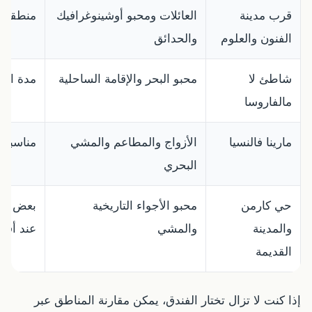
قرب مدينة
العائلات ومحبو أوشينوغرافيك
منطقة عم
الفنون والعلوم
والحدائق
شاطئ لا
محبو البحر والإقامة الساحلية
مدة الطر
مالفاروسا
مارينا فالنسيا
الأزواج والمطاعم والمشي
مناسبة ل
البحري
حي كارمن
محبو الأجواء التاريخية
بعض الش
والمدينة
والمشي
عند أق
القديمة
إذا كنت لا تزال تختار الفندق، يمكن مقارنة المناطق عبر