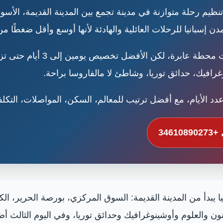
 رحلة متوازنة في مدينة تجمع بين المدينة القديمة، الأسواق،
إسبانيا للرحلات العائلية والهادئة لأنها أوسع وأقل ضغطًا م
يمكن زيارة فالنسيا في يوم واحد 
نوغرافيك، حدائق توريا، وشاطئ لا مالفاروسا براحة.
دد الأيام، مع أفضل ترتيب للمعالم، السكن، المواصلات، التكل
346108
دأ من المدينة القديمة: السوق المركزي، بورصة الحرير، الكات
فنون والعلوم وأوشينوغرافيك وحدائق توريا، وفي اليوم الثالث أ