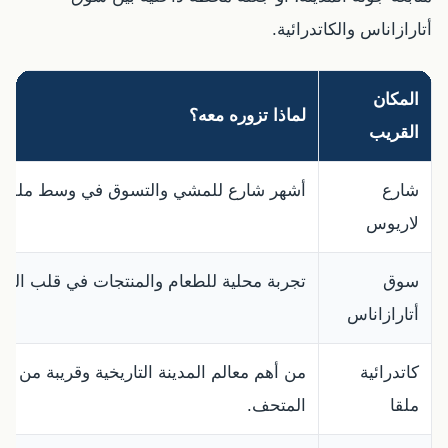
أتارازاناس والكاتدرائية.
المكان
لماذا تزوره معه؟
القريب
شارع
أشهر شارع للمشي والتسوق في وسط ملقا.
لاريوس
سوق
تجربة محلية للطعام والمنتجات في قلب المدي
أتارازاناس
كاتدرائية
من أهم معالم المدينة التاريخية وقريبة من
ملقا
المتحف.