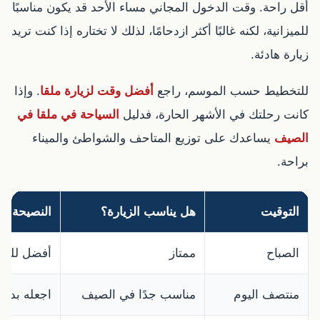
أقل راحة. وقت الدخول المجاني مساء الأحد قد يكون مناسبًا
للميزانية، لكنه غالبًا أكثر ازدحامًا، لذلك لا تختاره إذا كنت تريد
زيارة هادئة.
للتخطيط حسب الموسم، راجع
أفضل وقت لزيارة ملقا
. وإذا
كانت رحلتك في الأشهر الحارة، فدليل
السياحة في ملقا في
الصيف
يساعدك على توزيع المتاحف والشواطئ والميناء
براحة.
التوقيت
هل يناسب الزيارة؟
النصيحة
الصباح
ممتاز
أفضل للهدو
منتصف اليوم
مناسب جدًا في الصيف
اجعله بديل